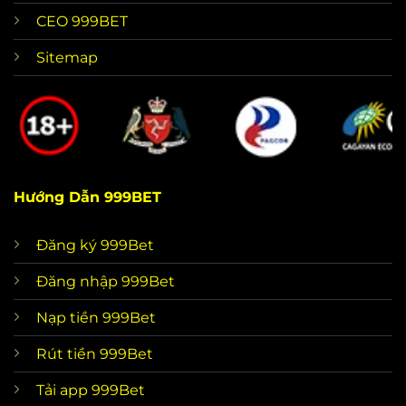
CEO 999BET
Sitemap
Hướng Dẫn 999BET
Đăng ký 999Bet
Đăng nhập 999Bet
Nạp tiền 999Bet
Rút tiền 999Bet
Tải app 999Bet