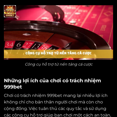
Công cụ hỗ trợ từ nền tảng cá cược
Những lợi ích của chơi có trách nhiệm
999bet
Chơi có trách nhiệm 999bet mang lại nhiều lợi ích
không chỉ cho bản thân người chơi mà còn cho
cộng đồng. Việc tuân thủ các quy tắc và sử dụng
các công cụ hỗ trợ giúp bạn chơi một cách an toàn,