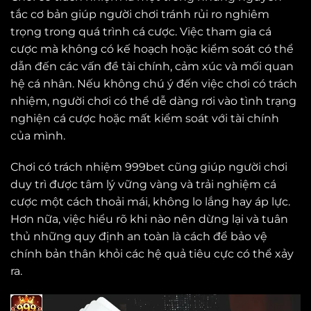
tắc cơ bản giúp người chơi tránh rủi ro nghiêm
trọng trong quá trình cá cược. Việc tham gia cá
cược mà không có kế hoạch hoặc kiểm soát có thể
dẫn đến các vấn đề tài chính, cảm xúc và mối quan
hệ cá nhân. Nếu không chú ý đến việc chơi có trách
nhiệm, người chơi có thể dễ dàng rơi vào tình trạng
nghiện cá cược hoặc mất kiểm soát với tài chính
của mình.
Chơi có trách nhiệm 999bet cũng giúp người chơi
duy trì được tâm lý vững vàng và trải nghiệm cá
cược một cách thoải mái, không lo lắng hay áp lực.
Hơn nữa, việc hiểu rõ khi nào nên dừng lại và tuân
thủ những quy định an toàn là cách để bảo vệ
chính bản thân khỏi các hệ quả tiêu cực có thể xảy
ra.