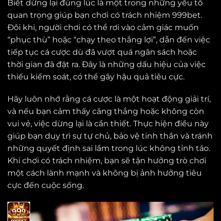
Biết dừng lại đúng lúc là một trong những yếu tố
quan trọng giúp bạn chơi có trách nhiệm 999bet.
Đôi khi, người chơi có thể rơi vào cảm giác muốn
“phục thù” hoặc “chạy theo thắng lợi”, dẫn đến việc
tiếp tục cá cược dù đã vượt quá ngân sách hoặc
thời gian đã đặt ra. Đây là những dấu hiệu của việc
thiếu kiểm soát, có thể gây hậu quả tiêu cực.
Hãy luôn nhớ rằng cá cược là một hoạt động giải trí,
và nếu bạn cảm thấy căng thẳng hoặc không còn
vui vẻ, việc dừng lại là cần thiết. Thực hiện điều này
giúp bạn duy trì sự tự chủ, bảo vệ tinh thần và tránh
những quyết định sai lầm trong lúc không tỉnh táo.
Khi chơi có trách nhiệm, bạn sẽ tận hưởng trò chơi
một cách lành mạnh và không bị ảnh hưởng tiêu
cực đến cuộc sống.