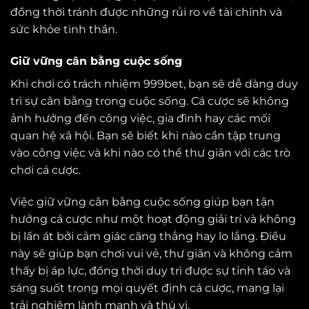
đồng thời tránh được những rủi ro về tài chính và
sức khỏe tinh thần.
Giữ vững cân bằng cuộc sống
Khi chơi có trách nhiệm 999bet, bạn sẽ dễ dàng duy
trì sự cân bằng trong cuộc sống. Cá cược sẽ không
ảnh hưởng đến công việc, gia đình hay các mối
quan hệ xã hội. Bạn sẽ biết khi nào cần tập trung
vào công việc và khi nào có thể thư giãn với các trò
chơi cá cược.
Việc giữ vững cân bằng cuộc sống giúp bạn tận
hưởng cá cược như một hoạt động giải trí và không
bị lấn át bởi cảm giác căng thẳng hay lo lắng. Điều
này sẽ giúp bạn chơi vui vẻ, thư giãn và không cảm
thấy bị áp lực, đồng thời duy trì được sự tỉnh táo và
sáng suốt trong mọi quyết định cá cược, mang lại
trải nghiệm lành mạnh và thú vị.