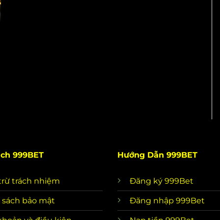
ách 999BET
Hướng Dẫn 999BET
trừ trách nhiệm
Đăng ký 999Bet
 sách bảo mật
Đăng nhập 999Bet