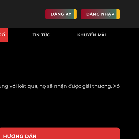
ĐĂNG KÝ
ĐĂNG NHẬP
SỐ
TIN TỨC
KHUYẾN MÃI
ùng với kết quả, họ sẽ nhận được giải thưởng. Xổ
HƯỚNG DẪN