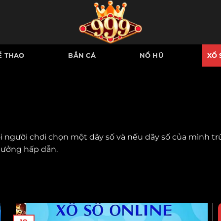
Ể THAO
BẮN CÁ
NỔ HŨ
XỔ 
ơi người chơi chọn một dãy số và nếu dãy số của mình tr
thưởng hấp dẫn.