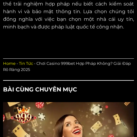
thể trải nghiệm hợp pháp nếu biết cách kiểm soát
hành vi và bảo mật thông tin. Lựa chọn chúng tôi
đồng nghĩa với việc bạn chọn một nhà cái uy tín,
minh bạch và được pháp luật quốc tế công nhận.
Home
-
Tin Tức
-
Chơi Casino 999bet Hợp Pháp Không? Giải Đáp
Rõ Ràng 2025
BÀI CÙNG CHUYÊN MỤC