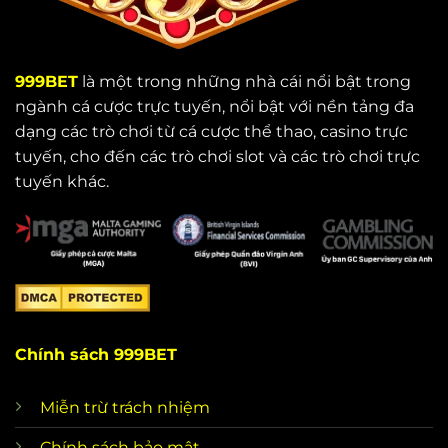
999BET
là một trong những nhà cái nổi bật trong
ngành cá cược trực tuyến, nổi bật với nền tảng đa
dạng các trò chơi từ cá cược thể thao, casino trực
tuyến, cho đến các trò chơi slot và các trò chơi trực
tuyến khác.
Chính sách 999BET
Miễn trừ trách nhiệm
Chính sách bảo mật