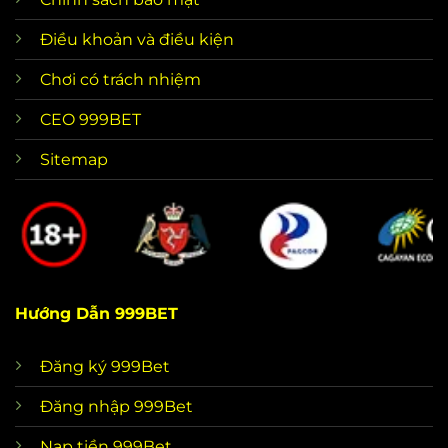
Điều khoản và điều kiện
Chơi có trách nhiệm
CEO 999BET
Sitemap
Hướng Dẫn 999BET
Đăng ký 999Bet
Đăng nhập 999Bet
Nạp tiền 999Bet