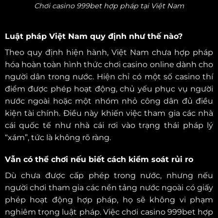
Chơi casino 999bet hợp pháp tại Việt Nam
Luật pháp Việt Nam quy định như thế nào?
Theo quy định hiện hành, Việt Nam chưa hợp pháp
hóa hoàn toàn hình thức chơi casino online dành cho
người dân trong nước. Hiện chỉ có một số casino thí
điểm được phép hoạt động, chủ yếu phục vụ người
nước ngoài hoặc một nhóm nhỏ công dân đủ điều
kiện tài chính. Điều này khiến việc tham gia các nhà
cái quốc tế như nhà cái rơi vào trạng thái pháp lý
“xám”, tức là không rõ ràng.
Vẫn có thể chơi nếu biết cách kiểm soát rủi ro
Dù chưa được cấp phép trong nước, nhưng nếu
người chơi tham gia các nền tảng nước ngoài có giấy
phép hoạt động hợp pháp, họ sẽ không vi phạm
nghiêm trọng luật pháp. Việc chơi casino 999bet hợp