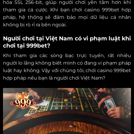
hóa SSL 256-bit, giúp người chơi yên tâm hơn khi
tham gia cá cược. Khi bạn chơi casino 999bet hợp
pháp, hệ thống sẽ đảm bảo mọi dữ liệu cá nhân
không bị rò rỉ ra bên ngoài.
Người chơi tại Việt Nam có vi phạm luật khi
chơi tại 999bet?
Khi tham gia các sòng bạc trực tuyến, rất nhiều
người lo lắng không biết mình có đang vi phạm pháp
luật hay không. Vậy với chúng tôi, chơi casino 999bet
hợp pháp nếu bạn là người chơi Việt Nam?