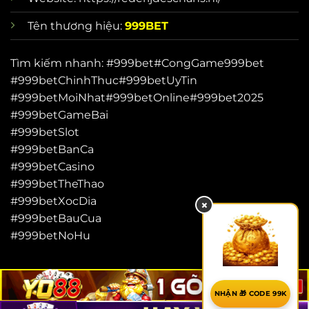
Tên thương hiệu:
999BET
Tìm kiếm nhanh: #999bet#CongGame999bet
#999betChinhThuc#999betUyTin
#999betMoiNhat#999betOnline#999bet2025
#999betGameBai
#999betSlot
#999betBanCa
#999betCasino
#999betTheThao
#999betXocDia
×
#999betBauCua
#999betNoHu
NHẬN 🎁 CODE 99K