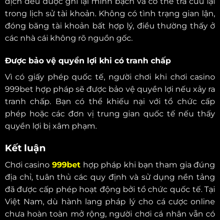
dịch đều được ghi lại minh bạch và có thể tra cứu lại
trong lịch sử tài khoản. Không có tình trạng gian lận,
đóng băng tài khoản bất hợp lý, điều thường thấy ở
các nhà cái không rõ nguồn gốc.
Được bảo vệ quyền lợi khi có tranh chấp
Vì có giấy phép quốc tế, người chơi khi chơi casino
999bet hợp pháp sẽ được bảo vệ quyền lợi nếu xảy ra
tranh chấp. Bạn có thể khiếu nại với tổ chức cấp
phép hoặc các đơn vị trung gian quốc tế nếu thấy
quyền lợi bị xâm phạm.
Kết luận
Chơi casino
999bet
hợp pháp khi bạn tham gia đúng
địa chỉ, tuân thủ các quy định và sử dụng nền tảng
đã được cấp phép hoạt động bởi tổ chức quốc tế. Tại
Việt Nam, dù hành lang pháp lý cho cá cược online
chưa hoàn toàn mở rộng, người chơi cá nhân vẫn có