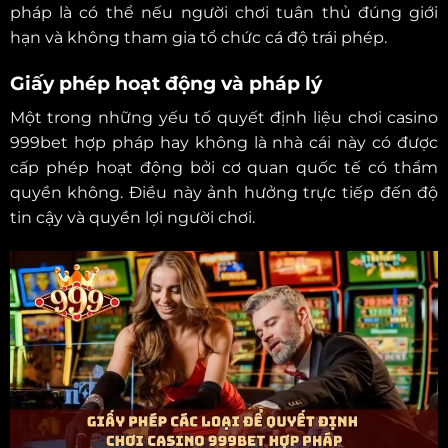
pháp là có thể nếu người chơi tuân thủ đúng giới
hạn và không tham gia tổ chức cá độ trái phép.
Giấy phép hoạt động và pháp lý
Một trong những yếu tố quyết định liệu chơi casino
999bet hợp pháp hay không là nhà cái này có được
cấp phép hoạt động bởi cơ quan quốc tế có thẩm
quyền không. Điều này ảnh hưởng trực tiếp đến độ
tin cậy và quyền lợi người chơi.