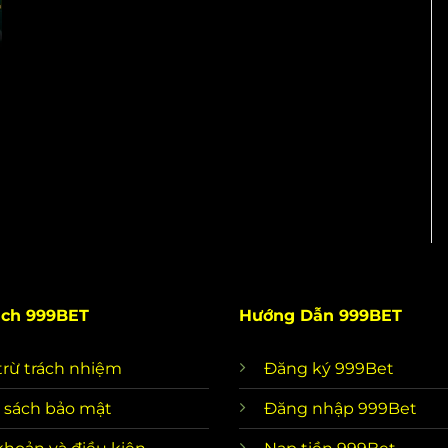
ách 999BET
Hướng Dẫn 999BET
trừ trách nhiệm
Đăng ký 999Bet
 sách bảo mật
Đăng nhập 999Bet