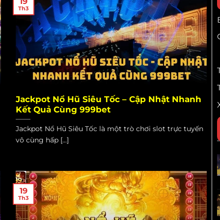
19
Th3
Jackpot Nổ Hũ Siêu Tốc – Cập Nhật Nhanh
Kết Quả Cùng 999bet
Jackpot Nổ Hũ Siêu Tốc là một trò chơi slot trực tuyến
vô cùng hấp [...]
19
Th3