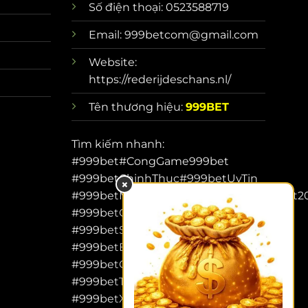
Số điện thoại: 0523588719
Email:
999betcom@gmail.com
Website:
https://rederijdeschans.nl/
Tên thương hiệu:
999BET
Tìm kiếm nhanh:
#999bet#CongGame999bet
#999betChinhThuc#999betUyTin
×
#999betMoiNhat#999betOnline#999bet2
#999betGameBai
#999betSlot
#999betBanCa
#999betCasino
#999betTheThao
#999betXocDia