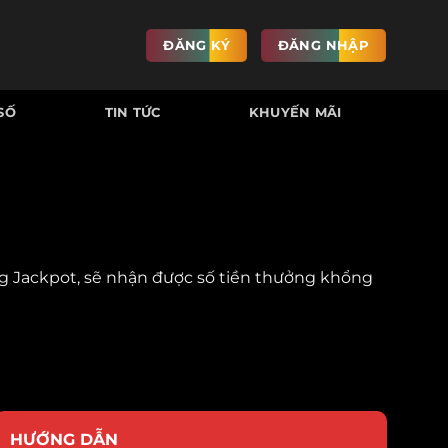
ĐĂNG KÝ
ĐĂNG NHẬP
SỐ
TIN TỨC
KHUYẾN MÃI
úng Jackpot, sẽ nhận được số tiền thưởng khổng
HƯỚNG DẪN