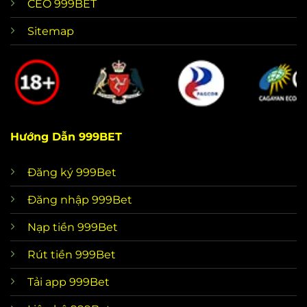
CEO 999BET
Sitemap
Hướng Dẫn 999BET
Đăng ký 999Bet
Đăng nhập 999Bet
Nạp tiền 999Bet
Rút tiền 999Bet
Tải app 999Bet