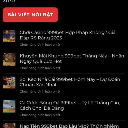
Xổ số
BÀI VIẾT NỔI BẬT
Chơi Casino 999bet Hợp Pháp Không? Giải
Đáp Rõ Ràng 2025
Chức năng bình luận bị tắt
ở
Chơi
Casino
Khuyến Mãi Khủng 999bet Tháng Này – Nhận
999bet
Ngay Quà Cực Hot
Hợp
Chức năng bình luận bị tắt
ở
Pháp
Khuyến
Không?
Mãi
Soi Kèo Nhà Cái 999bet Hôm Nay – Dự Đoán
Giải
Khủng
Đáp
Chuẩn Xác Nhất
999bet
Rõ
Chức năng bình luận bị tắt
ở
Tháng
Ràng
Soi
Này
2025
Kèo
Cá Cược Bóng Đá 999bet – Tỷ Lệ Thắng Cao,
–
Nhà
Nhận
Cách Chơi Dễ Dàng
Cái
Ngay
Chức năng bình luận bị tắt
ở
999bet
Quà
Cá
Hôm
Cực
Cược
Nạp Tiền 999bet Bao Lâu Vào? Thử Nghiệm
Nay
Hot