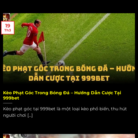
19
Th3
Kèo Phạt Góc Trong Bóng Đá – Hướng Dẫn Cược Tại
999bet
Kèo phạt góc tại 999bet là một loại kèo phổ biến, thu hút
người chơi [...]