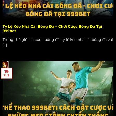
Tỷ Lệ Kèo Nhà Cái Bóng Đá – Chơi Cược Bóng Đá Tại
999bet
Trong thế giới cá cược bóng đá, tỷ lệ kèo nhà cái bóng đá vai
[...]
19
Th3