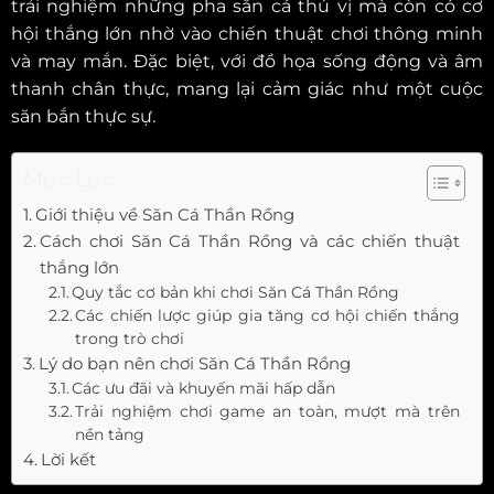
trải nghiệm những pha săn cá thú vị mà còn có cơ
hội thắng lớn nhờ vào chiến thuật chơi thông minh
và may mắn. Đặc biệt, với đồ họa sống động và âm
thanh chân thực, mang lại cảm giác như một cuộc
săn bắn thực sự.
Mục Lục
Giới thiệu về Săn Cá Thần Rồng
Cách chơi Săn Cá Thần Rồng và các chiến thuật
thắng lớn
Quy tắc cơ bản khi chơi Săn Cá Thần Rồng
Các chiến lược giúp gia tăng cơ hội chiến thắng
trong trò chơi
Lý do bạn nên chơi Săn Cá Thần Rồng
Các ưu đãi và khuyến mãi hấp dẫn
Trải nghiệm chơi game an toàn, mượt mà trên
nền tảng
Lời kết