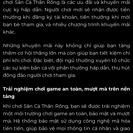
chơi Săn Cá Thần Rồng là các ưu đãi và khuyến mãi
cực kỳ hấp dẫn. Người chơi mới sẽ nhận được tiền
thưởng khi đăng ký tài khoản, tiền thưởng khi mời
bạn bè tham gia, và nhiều chương trình khuyến mãi
khác.
Những khuyến mãi này không chỉ giúp bạn tăng
thêm cơ hội thắng lớn mà còn giúp bạn tiết kiệm chi
phí khi chơi. Đặc biệt, đội ngũ thường xuyên tổ chức
các sự kiện bắn cá với phần thưởng hấp dẫn, thu hút
đông đảo người chơi tham gia.
Trải nghiệm chơi game an toàn, mượt mà trên nền
tảng
Khi chơi Săn Cá Thần Rồng, bạn sẽ được trải nghiệm
một môi trường chơi game an toàn, bảo mật và mượt
mà. Hệ thống bảo mật sử dụng công nghệ mã hóa
tiên tiến, giúp bảo vệ mọi thông tin cá nhân và giao