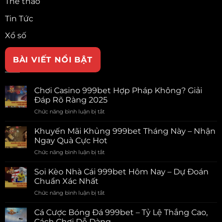
Thể thao
Tin Tức
Xổ số
BÀI VIẾT NỔI BẬT
Chơi Casino 999bet Hợp Pháp Không? Giải
Đáp Rõ Ràng 2025
Chức năng bình luận bị tắt
ở
Chơi
Casino
Khuyến Mãi Khủng 999bet Tháng Này – Nhận
999bet
Ngay Quà Cực Hot
Hợp
Chức năng bình luận bị tắt
ở
Pháp
Khuyến
Không?
Mãi
Soi Kèo Nhà Cái 999bet Hôm Nay – Dự Đoán
Giải
Khủng
Đáp
Chuẩn Xác Nhất
999bet
Rõ
Chức năng bình luận bị tắt
ở
Tháng
Ràng
Soi
Này
2025
Kèo
Cá Cược Bóng Đá 999bet – Tỷ Lệ Thắng Cao,
–
Nhà
Nhận
Cách Chơi Dễ Dàng